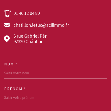
01 46 12 04 80
chatillon.letuc@acilimmo.fr
6 rue Gabriel Péri
92320
Châtillon
NOM *
TRAD_MELTEM_VOSCOOR
PRÉNOM *