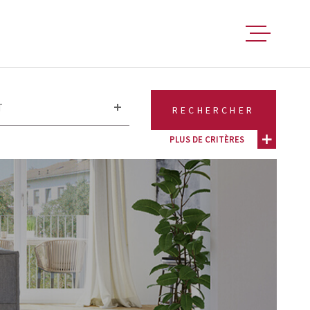
FAIRE ESTIM
T
RECHERCHER
ACHETER
PLUS DE CRITÈRES
ÈRES
LÉMENTAIRES
VENDRE
e
Parking
se
LOUER
FAIRE GÉRER