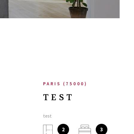
NOTRE AGEN
AVIS CLIENT
MON COMPT
CONTACT
PARIS (75000)
TEST
test
2
3