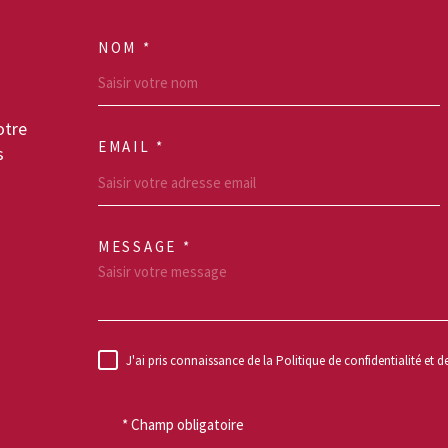
NOM *
TRAD_MELTEM_VO
otre
EMAIL *
s
MESSAGE *
TRAD_MELTEM_VO
J'ai pris connaissance de la Politique de confidentialité et 
RÈGLEMENTATION
* Champ obligatoire