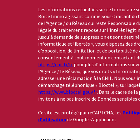
Les informations recueillies sur ce formulaire s
Boite Immo agissant comme Sous-traitant du tr
de l'Agence / du Réseau qui reste Responsable 
légale du traitement repose sur l'intérêt légiti
jusqu'à demande de suppression et sont destinée
informatique et libertés », vous disposez des dro
d’opposition, de limitation et de portabilité de
consentement à tout moment en contactant dire
https://cnil.fr/fr
pour plus d’informations sur vo
l'Agence / le Réseau, que vos droits « Informati
adresser une réclamation à la CNIL. Nous vous in
démarchage téléphonique « Bloctel », sur laquelle
https://www.bloctel.gouv.fr
. Dans le cadre de l
invitons à ne pas inscrire de Données sensibles d
Ce site est protégé par reCAPTCHA, les
Politiq
d'utilisation
de Google s'appliquent.