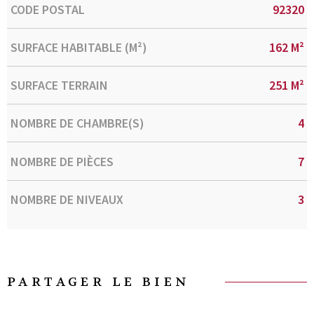
Caractérisque
Valeurs
CODE POSTAL
92320
SURFACE HABITABLE (M²)
162 M²
SURFACE TERRAIN
251 M²
NOMBRE DE CHAMBRE(S)
4
NOMBRE DE PIÈCES
7
NOMBRE DE NIVEAUX
3
PARTAGER LE BIEN