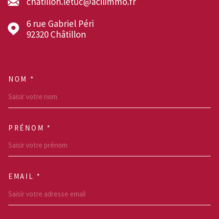
chatillon.letuc@acilimmo.fr
6 rue Gabriel Péri
92320
Châtillon
NOM *
TRAD_MELTEM_VOSCOOR
PRÉNOM *
EMAIL *