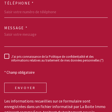
TÉLÉPHONE *
MESSAGE *
TRAD_MELTEM_VOREDEM
J'ai pris connaissance de la Politique de confidentialité et des
RÈGLEMENTATION
informations relatives au traitement de mes données personnelles (*)
* Champ obligatoire
ENVOYER
Les informations recueillies sur ce formulaire sont
enregistrées dans un fichier informatisé par La Boite Immo
agissant comme Sous-traitant du traitement pour la