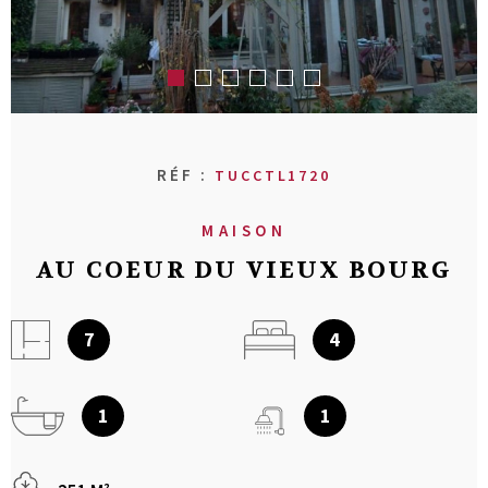
RECHERCHER
AVIS CLIENT
MON COMPT
CONTACT
RÉF :
TUCCTL1720
MAISON
AU COEUR DU VIEUX BOURG
7
4
1
1