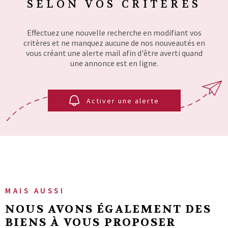
SURFACE
SELON VOS CRITÈRES
PLUS DE CRITÈRES
AVIS CLIENT
Pièces
Effectuez une nouvelle recherche en modifiant vos
RECHERCHER
PIÈCES
critères et ne manquez aucune de nos nouveautés en
MON COMPT
vous créant une alerte mail afin d'être averti quand
RÉFÉRENCE
une annonce est en ligne.
CONTACT
CRITÈRES
Activer une alerte
SUPPLÉMENTAIRES
Piscine
Parking
Terrasse
MAIS AUSSI
NOUS AVONS ÉGALEMENT DES
BIENS À VOUS PROPOSER