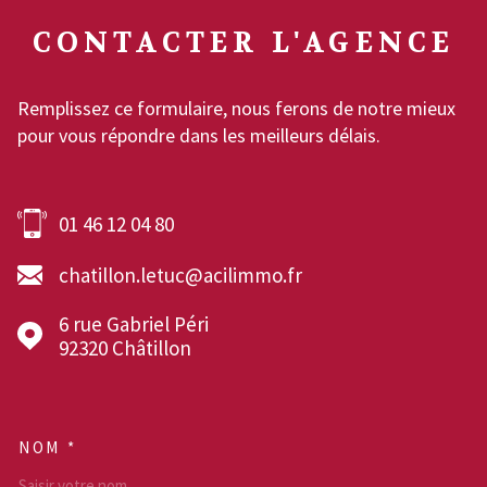
CONTACTER
L'AGENCE
Remplissez ce formulaire, nous ferons de notre mieux
pour vous répondre dans les meilleurs délais.
01 46 12 04 80
chatillon.letuc@acilimmo.fr
6 rue Gabriel Péri
92320
Châtillon
NOM *
TRAD_MELTEM_VOSCOOR