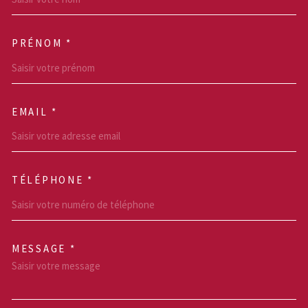
PRÉNOM *
EMAIL *
TÉLÉPHONE *
MESSAGE *
TRAD_MELTEM_VOREDEM