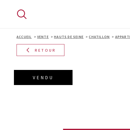
Aller
Aller
Aller
Aller
à
à
au
au
:
la
menu
contenu
recherche
principal
ACCUEIL
VENTE
HAUTS DE SEINE
CHATILLON
APPART
RETOUR
VENDU