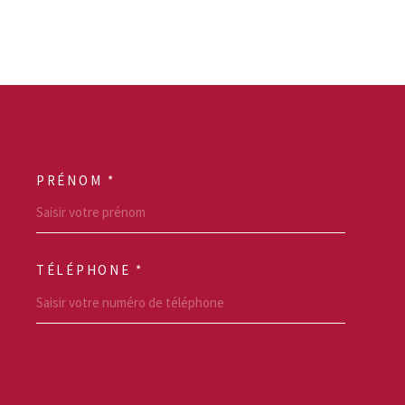
PRÉNOM *
SCOORDONNEES
TÉLÉPHONE *
REDEMANDE