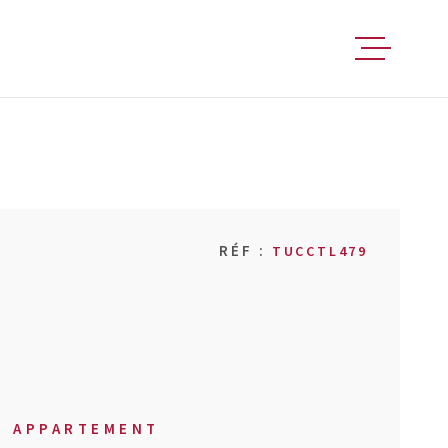
FAIRE ESTIM
ACHETER
RÉF :
TUCCTL479
VENDRE
LOUER
FAIRE GÉRER
APPARTEMENT