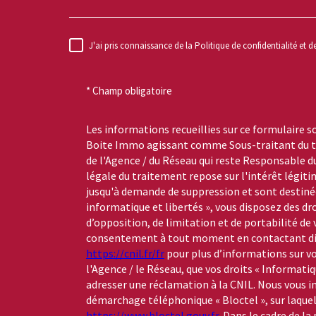
J'ai pris connaissance de la Politique de confidentialité et 
RÈGLEMENTATION
* Champ obligatoire
Les informations recueillies sur ce formulaire s
Boite Immo agissant comme Sous-traitant du tr
de l'Agence / du Réseau qui reste Responsable 
légale du traitement repose sur l'intérêt légiti
jusqu'à demande de suppression et sont destinée
informatique et libertés », vous disposez des dro
d’opposition, de limitation et de portabilité de
consentement à tout moment en contactant dire
https://cnil.fr/fr
pour plus d’informations sur vo
l'Agence / le Réseau, que vos droits « Informati
adresser une réclamation à la CNIL. Nous vous in
démarchage téléphonique « Bloctel », sur laquelle
https://www.bloctel.gouv.fr
. Dans le cadre de l