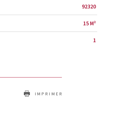
92320
15 M²
1
IMPRIMER