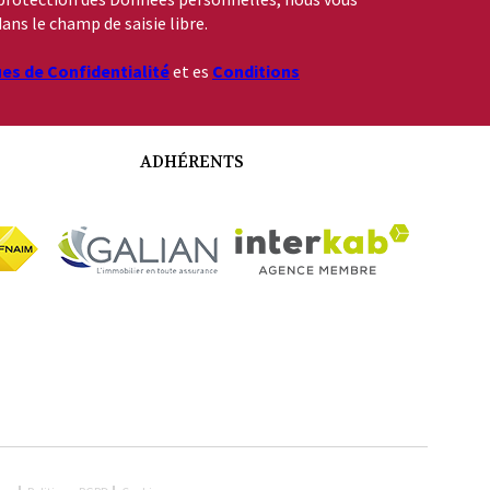
ans le champ de saisie libre.
ues de Confidentialité
et es
Conditions
ADHÉRENTS