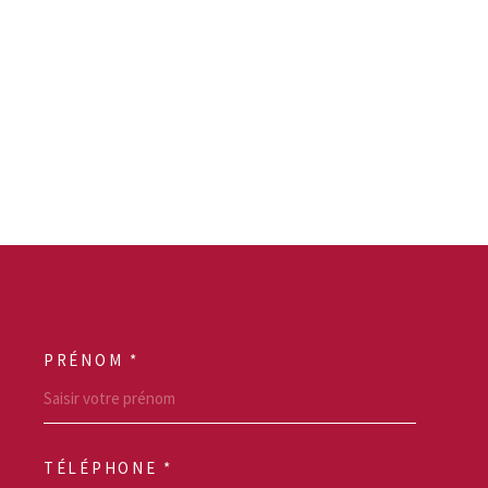
PRÉNOM *
SCOORDONNEES
TÉLÉPHONE *