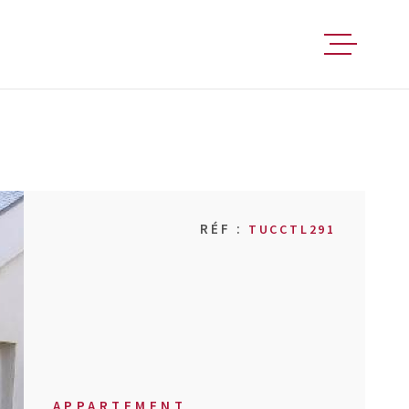
FAIRE ESTIM
ACHETER
RÉF :
TUCCTL291
VENDRE
LOUER
FAIRE GÉRER
APPARTEMENT