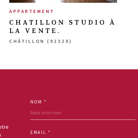
APPARTEMENT
CHATILLON STUDIO À
LA VENTE.
CHÂTILLON (92320)
NOM *
TRAD_MELTEM_VO
otre
EMAIL *
s