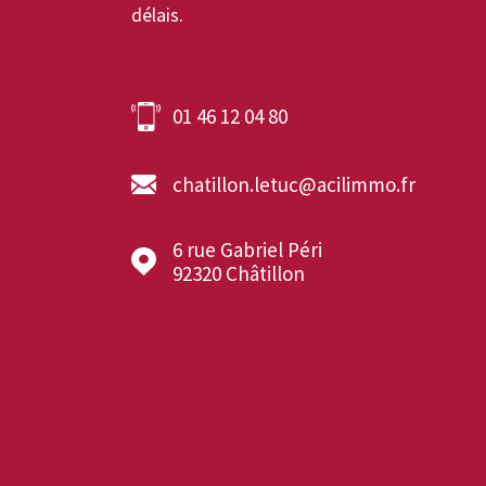
délais.
01 46 12 04 80
chatillon.letuc@acilimmo.fr
6 rue Gabriel Péri
92320
Châtillon