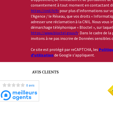
consentement à tout moment en contactant dire
https://cnil.fr/fr
pour plus d’informations sur vo
l'Agence / le Réseau, que vos droits « Informati
adresser une réclamation à la CNIL. Nous vous in
démarchage téléphonique « Bloctel », sur laquelle
https://www.bloctel.gouv.fr
. Dans le cadre de l
invitons à ne pas inscrire de Données sensibles d
Ce site est protégé par reCAPTCHA, les
Politiq
d'utilisation
de Google s'appliquent.
AVIS CLIENTS
0 avis