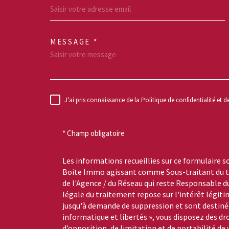
MESSAGE *
TRAD_MELTEM_VO
J'ai pris connaissance de la Politique de confidentialité et 
RÈGLEMENTATION
* Champ obligatoire
Les informations recueillies sur ce formulaire s
Boite Immo agissant comme Sous-traitant du tr
de l'Agence / du Réseau qui reste Responsable 
légale du traitement repose sur l'intérêt légiti
jusqu'à demande de suppression et sont destinée
informatique et libertés », vous disposez des dro
d’opposition, de limitation et de portabilité de