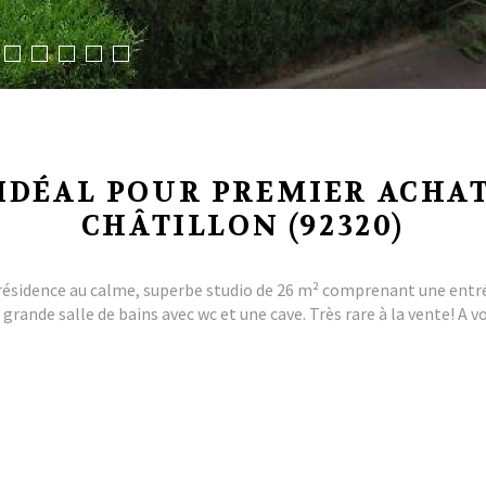
IDÉAL POUR PREMIER ACHA
CHÂTILLON (92320)
ne résidence au calme, superbe studio de 26 m² comprenant une entré
grande salle de bains avec wc et une cave. Très rare à la vente! A v