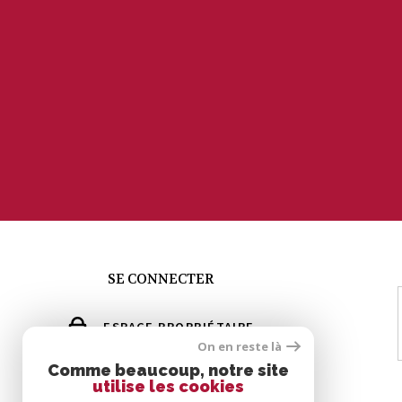
SE CONNECTER
ESPACE PROPRIÉTAIRE
On en reste là
GÉRER MES ALERTES
Comme beaucoup, notre site
utilise les cookies
GROUPE ERIC MEY