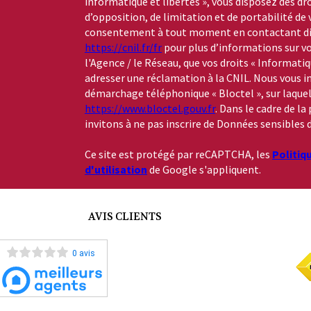
informatique et libertés », vous disposez des dro
d’opposition, de limitation et de portabilité de
consentement à tout moment en contactant dire
https://cnil.fr/fr
pour plus d’informations sur vo
l'Agence / le Réseau, que vos droits « Informati
adresser une réclamation à la CNIL. Nous vous in
démarchage téléphonique « Bloctel », sur laquelle
https://www.bloctel.gouv.fr
. Dans le cadre de l
invitons à ne pas inscrire de Données sensibles d
Ce site est protégé par reCAPTCHA, les
Politiq
d'utilisation
de Google s'appliquent.
AVIS CLIENTS
0 avis