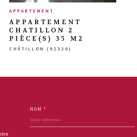
APPARTEMENT
APPARTEMENT
CHATILLON 2
PIÈCE(S) 35 M2
CHÂTILLON (92320)
NOM *
TRAD_MELTEM_VO
otre