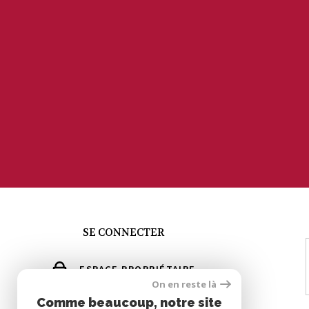
SE CONNECTER
ESPACE PROPRIÉTAIRE
On en reste là
GÉRER MES ALERTES
Comme beaucoup, notre site