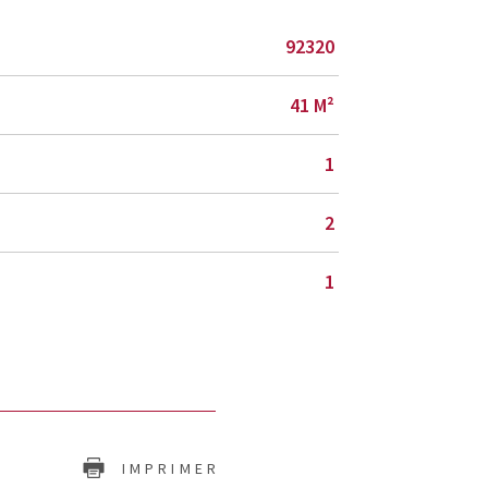
92320
41 M²
1
2
1
IMPRIMER