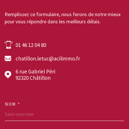
Remplissez ce formulaire, nous ferons de notre mieux
pour vous répondre dans les meilleurs délais.
01 46 12 04 80
chatillon.letuc@acilimmo.fr
6 rue Gabriel Péri
92320
Châtillon
NOM *
TRAD_MELTEM_VOSCOOR