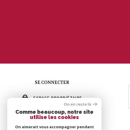
SE CONNECTER
ESPACE PROPRIÉTAIRE
On en reste là
GÉRER MES ALERTES
Comme beaucoup, notre site
utilise les cookies
GROUPE ERIC MEY
On aimerait vous accompagner pendant