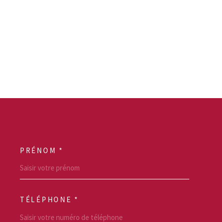
PRÉNOM *
SCOORDONNEES
TÉLÉPHONE *