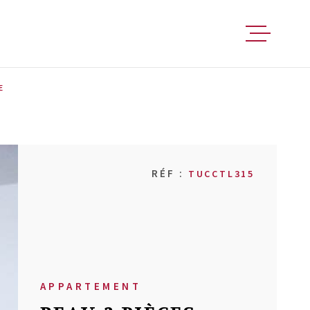
FAIRE ESTIM
E
ACHETER
RÉF :
TUCCTL315
VENDRE
LOUER
FAIRE GÉRER
APPARTEMENT