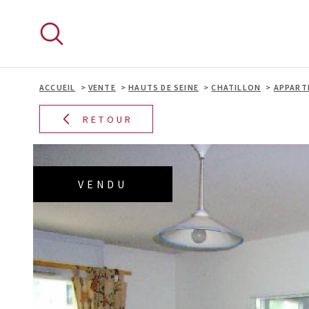
Aller
Aller
Aller
Aller
à
à
au
au
:
la
menu
contenu
recherche
principal
ACCUEIL
VENTE
HAUTS DE SEINE
CHATILLON
APPART
RETOUR
VENDU