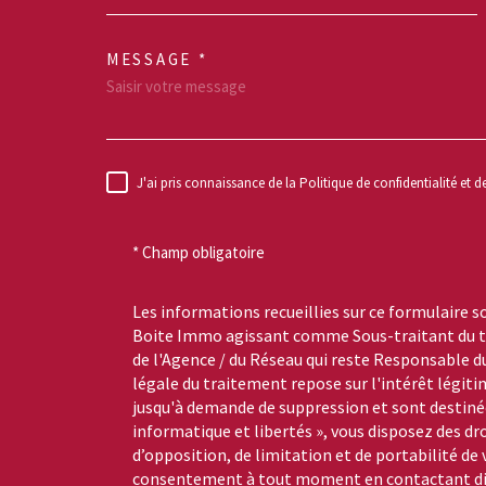
MESSAGE *
TRAD_MELTEM_VO
J'ai pris connaissance de la Politique de confidentialité et 
RÈGLEMENTATION
* Champ obligatoire
Les informations recueillies sur ce formulaire s
Boite Immo agissant comme Sous-traitant du tr
de l'Agence / du Réseau qui reste Responsable 
légale du traitement repose sur l'intérêt légiti
jusqu'à demande de suppression et sont destinée
informatique et libertés », vous disposez des dro
d’opposition, de limitation et de portabilité de
consentement à tout moment en contactant dire