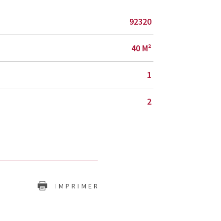
92320
40 M²
1
2
IMPRIMER