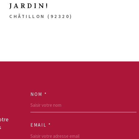
JARDIN!
CHÂTILLON (92320)
NOM *
TRAD_MELTEM_VO
otre
EMAIL *
s