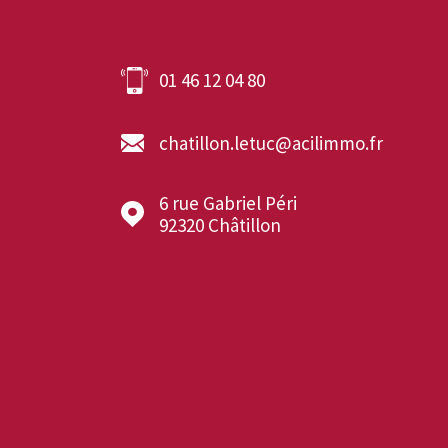
01 46 12 04 80
chatillon.letuc@acilimmo.fr
6 rue Gabriel Péri
92320
Châtillon