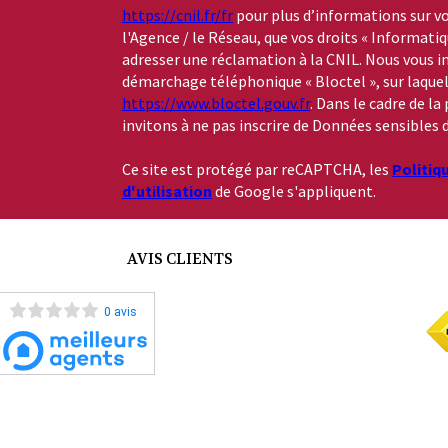
https://cnil.fr/fr
pour plus d’informations sur vo
l'Agence / le Réseau, que vos droits « Informati
adresser une réclamation à la CNIL. Nous vous in
démarchage téléphonique « Bloctel », sur laquelle
https://www.bloctel.gouv.fr
. Dans le cadre de l
invitons à ne pas inscrire de Données sensibles d
Ce site est protégé par reCAPTCHA, les
Politiq
d'utilisation
de Google s'appliquent.
AVIS CLIENTS
0 avis