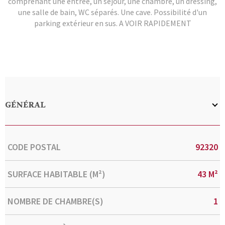
comprenant une entrée, un séjour, une chambre, un dressing,
une salle de bain, WC séparés. Une cave. Possibilité d'un
parking extérieur en sus. A VOIR RAPIDEMENT
GÉNÉRAL
Caractérisque
Valeurs
CODE POSTAL
92320
SURFACE HABITABLE (M²)
43 M²
NOMBRE DE CHAMBRE(S)
1