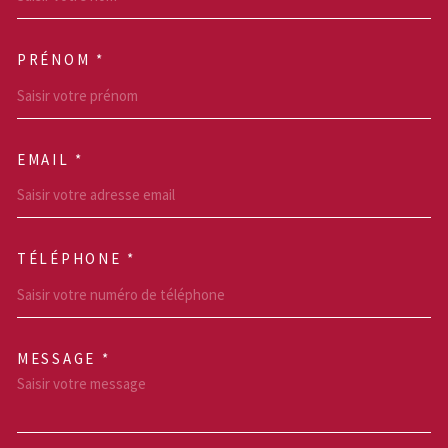
PRÉNOM *
EMAIL *
TÉLÉPHONE *
MESSAGE *
TRAD_MELTEM_VOREDEM