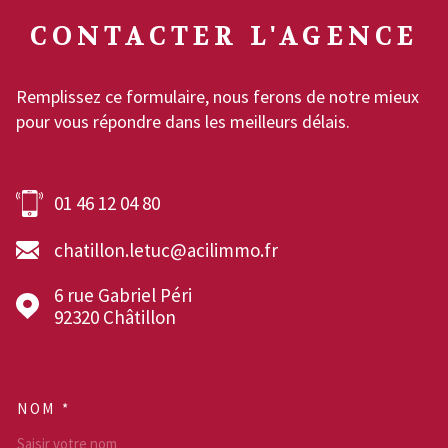
CONTACTER
L'AGENCE
Remplissez ce formulaire, nous ferons de notre mieux
pour vous répondre dans les meilleurs délais.
01 46 12 04 80
chatillon.letuc@acilimmo.fr
6 rue Gabriel Péri
92320
Châtillon
NOM *
TRAD_MELTEM_VOSCOOR