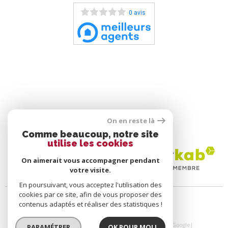
0 avis
On en reste là
ADHÉRENTS
Comme beaucoup, notre site
utilise les cookies
On aimerait vous accompagner pendant
votre visite.
En poursuivant, vous acceptez l'utilisation des
cookies par ce site, afin de vous proposer des
contenus adaptés et réaliser des statistiques !
© 2026 | Tous droits réservés | Traduction powered by Google |
PARAMÉTRER
OK POUR MOI !