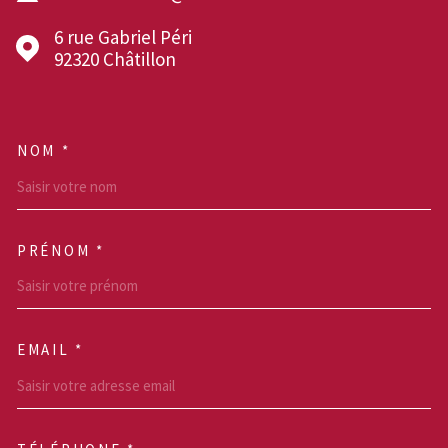
6 rue Gabriel Péri
92320
Châtillon
NOM *
TRAD_MELTEM_VOSCOOR
PRÉNOM *
EMAIL *