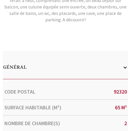
refait à neuf, comprenant une entrée, un beau séjour sur
balcon, une cuisine équipée semi ouverte, deux chambres, une
salle de bains, un wc, des placards, une cave, une place de
parking. A découvrir!
GÉNÉRAL
Caractérisque
Valeurs
CODE POSTAL
92320
SURFACE HABITABLE (M²)
65 M²
NOMBRE DE CHAMBRE(S)
2