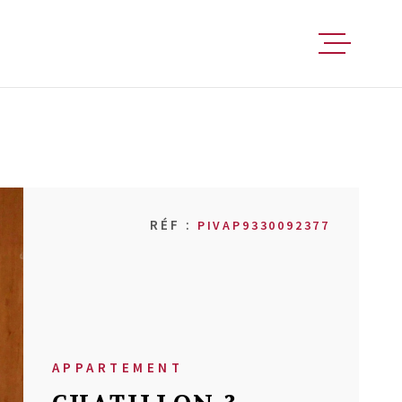
FAIRE ESTIM
ACHETER
RÉF :
PIVAP9330092377
VENDRE
LOUER
FAIRE GÉRER
APPARTEMENT