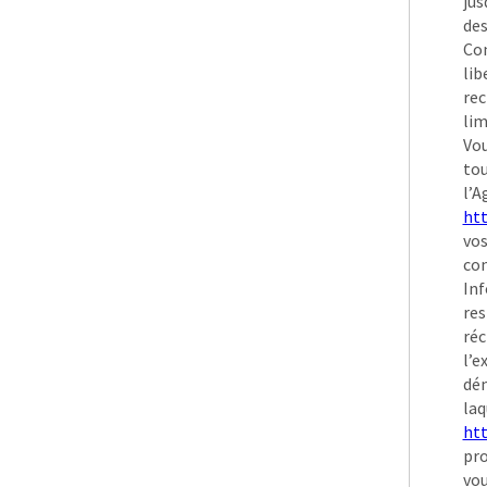
jus
des
Con
lib
rec
lim
Vou
to
l’A
htt
vos
con
Inf
res
réc
l’e
dém
laq
htt
pro
vou