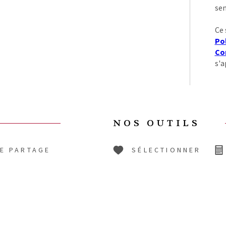
sen
Ce 
Pol
Con
s'a
NOS OUTILS
DE PARTAGE
SÉLECTIONNER