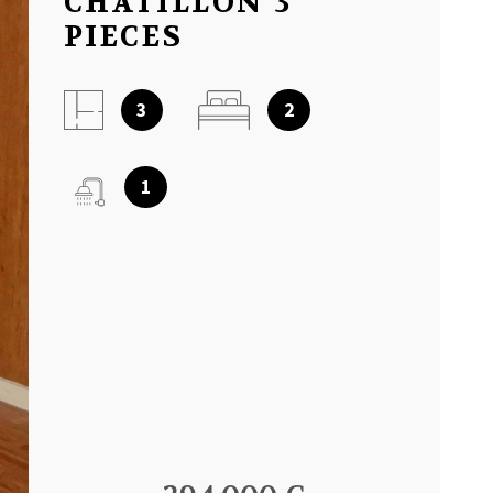
CHATILLON 3
NOTRE AGEN
PIECES
AVIS CLIENT
3
2
1
MON COMPT
CONTACT