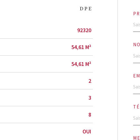
DPE
PR
92320
NO
54,61 M²
54,61 M²
EM
2
3
TÉ
8
OUI
ME