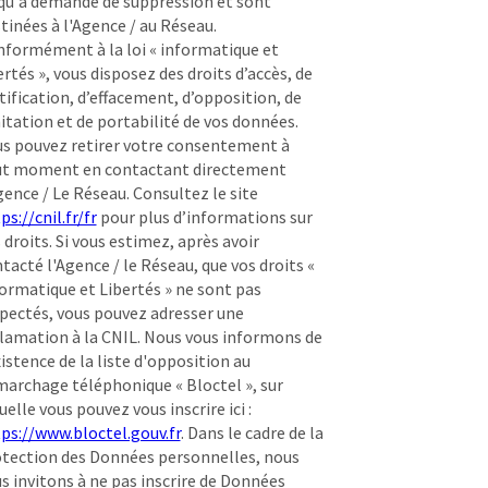
qu'à demande de suppression et sont
tinées à l'Agence / au Réseau.
formément à la loi « informatique et
ertés », vous disposez des droits d’accès, de
tification, d’effacement, d’opposition, de
itation et de portabilité de vos données.
s pouvez retirer votre consentement à
ut moment en contactant directement
gence / Le Réseau. Consultez le site
ps://cnil.fr/fr
pour plus d’informations sur
 droits. Si vous estimez, après avoir
tacté l'Agence / le Réseau, que vos droits «
ormatique et Libertés » ne sont pas
pectés, vous pouvez adresser une
lamation à la CNIL. Nous vous informons de
xistence de la liste d'opposition au
archage téléphonique « Bloctel », sur
uelle vous pouvez vous inscrire ici :
ps://www.bloctel.gouv.fr
. Dans le cadre de la
tection des Données personnelles, nous
s invitons à ne pas inscrire de Données