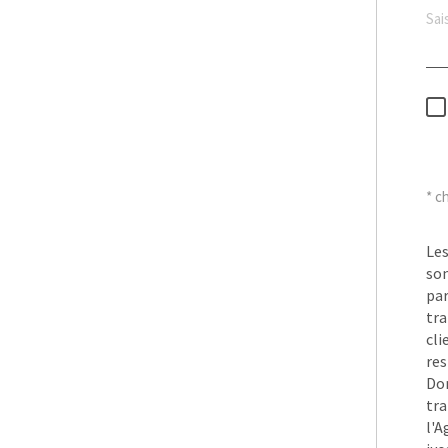
* c
Les
son
pa
tra
cli
res
Don
tra
l'A