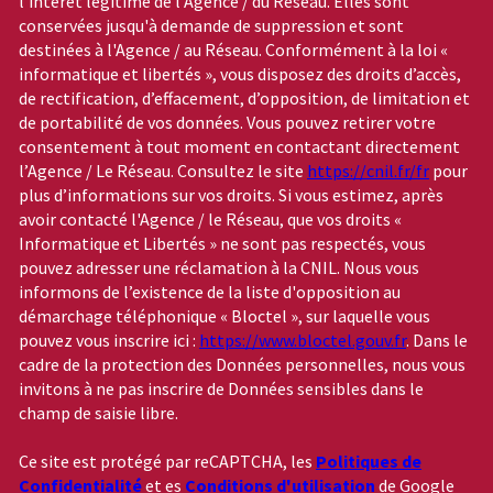
l'intérêt légitime de l'Agence / du Réseau. Elles sont
conservées jusqu'à demande de suppression et sont
destinées à l'Agence / au Réseau. Conformément à la loi «
informatique et libertés », vous disposez des droits d’accès,
de rectification, d’effacement, d’opposition, de limitation et
de portabilité de vos données. Vous pouvez retirer votre
consentement à tout moment en contactant directement
l’Agence / Le Réseau. Consultez le site
https://cnil.fr/fr
pour
plus d’informations sur vos droits. Si vous estimez, après
avoir contacté l'Agence / le Réseau, que vos droits «
Informatique et Libertés » ne sont pas respectés, vous
pouvez adresser une réclamation à la CNIL. Nous vous
informons de l’existence de la liste d'opposition au
démarchage téléphonique « Bloctel », sur laquelle vous
pouvez vous inscrire ici :
https://www.bloctel.gouv.fr
. Dans le
cadre de la protection des Données personnelles, nous vous
invitons à ne pas inscrire de Données sensibles dans le
champ de saisie libre.
Ce site est protégé par reCAPTCHA, les
Politiques de
Confidentialité
et es
Conditions d'utilisation
de Google