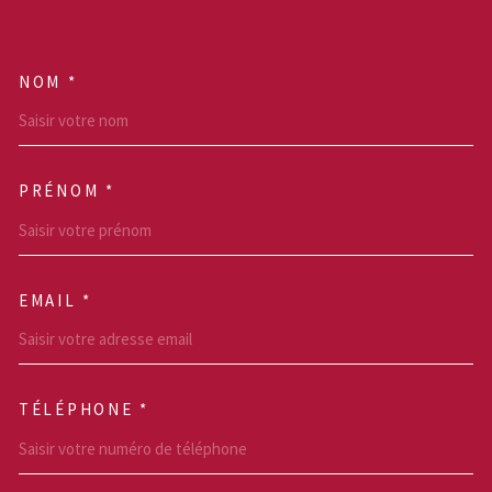
NOM *
TRAD_MELTEM_VOSCOOR
PRÉNOM *
EMAIL *
TÉLÉPHONE *