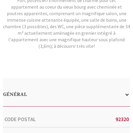
Fort potentiel! Enormément de charme pour cet
appartement au coeur du vieux bourg avec cheminée et
poutres apparentes, comprenant un magnifique salon, une
immense cuisine attenante équipée, une salle de bains, une
chambre (3 possibles), des WC, une pièce supplémentaire de 34
m² actuellement aménagée en grenier intégré à
l'appartement avec une magnifique hauteur sous plafond
(3,6m); à découvrir très vite!
GÉNÉRAL
Caractérisque
Valeurs
CODE POSTAL
92320