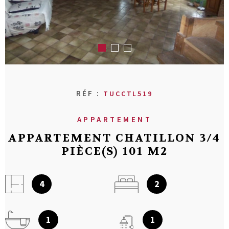
RECHERCHER
AVIS CLIENT
MON COMPT
CONTACT
RÉF :
TUCCTL519
APPARTEMENT
APPARTEMENT CHATILLON 3/4
PIÈCE(S) 101 M2
4
2
1
1