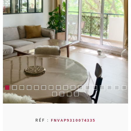
RECHERCHER
AVIS CLIENT
MON COMPT
CONTACT
RÉF :
FNVAP9310074335