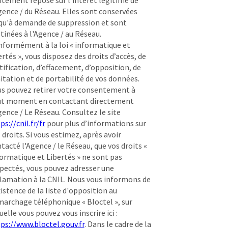
gence / du Réseau. Elles sont conservées
qu'à demande de suppression et sont
tinées à l'Agence / au Réseau.
formément à la loi « informatique et
ertés », vous disposez des droits d’accès, de
tification, d’effacement, d’opposition, de
itation et de portabilité de vos données.
s pouvez retirer votre consentement à
ut moment en contactant directement
gence / Le Réseau. Consultez le site
ps://cnil.fr/fr
pour plus d’informations sur
 droits. Si vous estimez, après avoir
tacté l'Agence / le Réseau, que vos droits «
ormatique et Libertés » ne sont pas
pectés, vous pouvez adresser une
lamation à la CNIL. Nous vous informons de
xistence de la liste d'opposition au
archage téléphonique « Bloctel », sur
uelle vous pouvez vous inscrire ici :
ps://www.bloctel.gouv.fr
. Dans le cadre de la