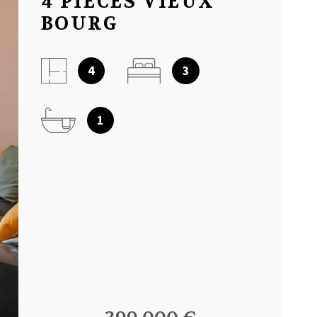
4 PIECES VIEUX
NOTRE AGEN
BOURG
AVIS CLIENT
4
3
1
MON COMPT
CONTACT