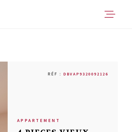
FAIRE ESTIM
ACHETER
RÉF :
DBVAP9320092126
VENDRE
LOUER
FAIRE GÉRER
APPARTEMENT