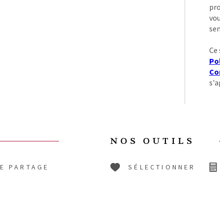
pro
vou
sen
Ce 
Pol
Con
s'a
NOS OUTILS
DE PARTAGE
SÉLECTIONNER