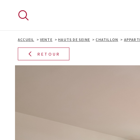
Aller
Aller
Aller
Aller
à
à
au
au
:
la
menu
contenu
recherche
principal
ACCUEIL
VENTE
HAUTS DE SEINE
CHATILLON
APPART
RETOUR