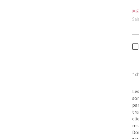
ME
* c
Les
son
pa
tra
cli
res
Don
tra