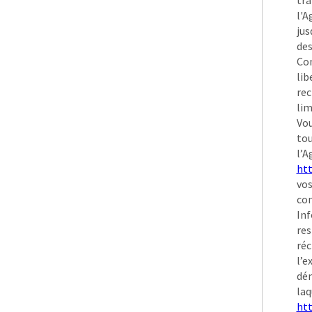
l'A
jus
des
Con
lib
rec
lim
Vou
to
l’A
htt
vos
con
Inf
res
réc
l’e
dém
laq
htt