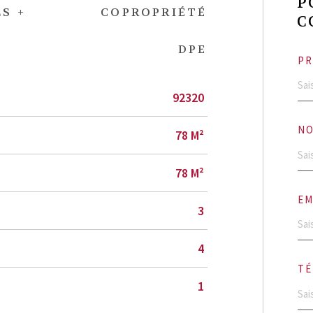
P
S +
COPROPRIÉTÉ
C
DPE
PR
92320
NO
78 M²
78 M²
EM
3
4
TÉ
1