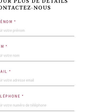
OUR PLUS DE DÉTAILS
ONTACTEZ-NOUS
ÉNOM *
M *
AIL *
LÉPHONE *