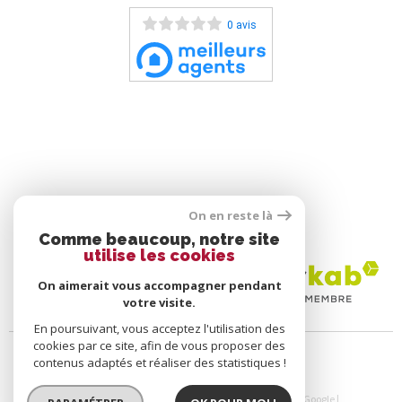
0 avis
On en reste là
ADHÉRENTS
Comme beaucoup, notre site
utilise les cookies
On aimerait vous accompagner pendant
votre visite.
En poursuivant, vous acceptez l'utilisation des
cookies par ce site, afin de vous proposer des
contenus adaptés et réaliser des statistiques !
© 2026 | Tous droits réservés | Traduction powered by Google |