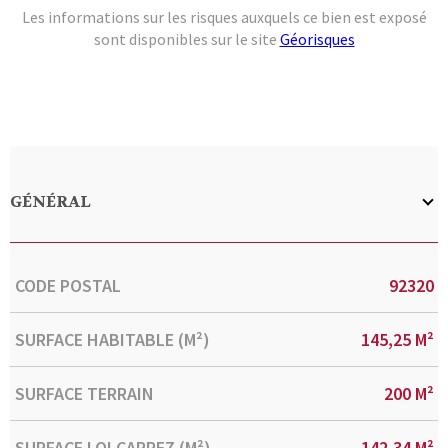
Les informations sur les risques auxquels ce bien est exposé
sont disponibles sur le site
Géorisques
GÉNÉRAL
Caractérisque
Valeurs
CODE POSTAL
92320
SURFACE HABITABLE (M²)
145,25 M²
SURFACE TERRAIN
200 M²
SURFACE LOI CARREZ (M²)
142,34 M²