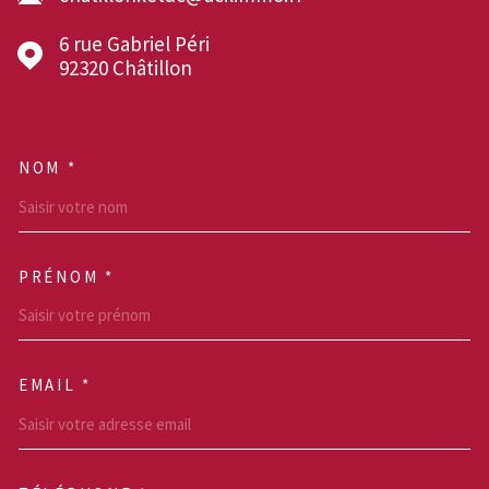
6 rue Gabriel Péri
92320
Châtillon
NOM *
TRAD_MELTEM_VOSCOOR
PRÉNOM *
EMAIL *