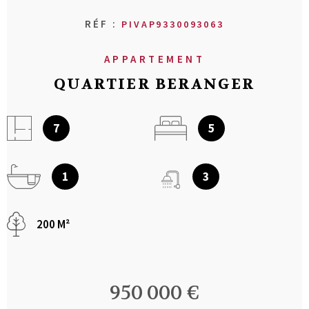
RÉF :
PIVAP9330093063
APPARTEMENT
QUARTIER BERANGER
7
5
1
3
200 M²
950 000 €