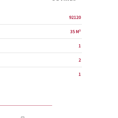
92120
35 M²
1
2
1