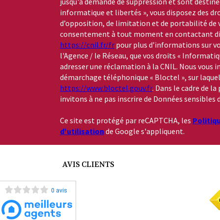
jusqu'à demande de suppression et sont destinée
informatique et libertés », vous disposez des dro
d’opposition, de limitation et de portabilité de
consentement à tout moment en contactant dire
https://cnil.fr/fr
pour plus d’informations sur vo
l'Agence / le Réseau, que vos droits « Informati
adresser une réclamation à la CNIL. Nous vous in
démarchage téléphonique « Bloctel », sur laquelle
https://www.bloctel.gouv.fr
. Dans le cadre de l
invitons à ne pas inscrire de Données sensibles d
Ce site est protégé par reCAPTCHA, les
Politiq
d'utilisation
de Google s'appliquent.
AVIS CLIENTS
0 avis