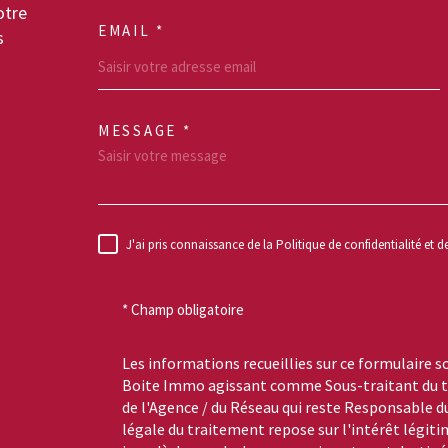
otre
EMAIL *
s
MESSAGE *
TRAD_MELTEM_VO
J'ai pris connaissance de la Politique de confidentialité et 
RÈGLEMENTATION
* Champ obligatoire
Les informations recueillies sur ce formulaire s
Boite Immo agissant comme Sous-traitant du tr
de l'Agence / du Réseau qui reste Responsable 
légale du traitement repose sur l'intérêt légiti