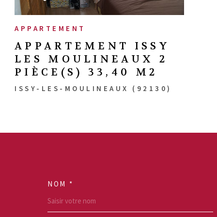
APPARTEMENT
APPARTEMENT ISSY
LES MOULINEAUX 2
PIÈCE(S) 33,40 M2
ISSY-LES-MOULINEAUX (92130)
NOM *
TRAD_MELTEM_VO