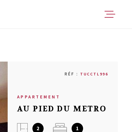
FAIRE ESTIM
ACHETER
RÉF :
TUCCTL996
VENDRE
APPARTEMENT
LOUER
AU PIED DU METRO
FAIRE GÉRER
2
1