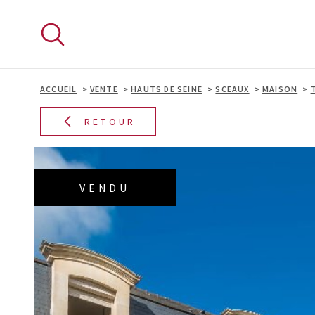
Aller
Aller
Aller
Aller
à
à
au
au
:
la
menu
contenu
recherche
principal
ACCUEIL
VENTE
HAUTS DE SEINE
SCEAUX
MAISON
RETOUR
VENDU