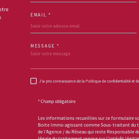
otre
EMAIL *
s
MESSAGE *
TRAD_MELTEM_VO
J'ai pris connaissance de la Politique de confidentialité et 
RÈGLEMENTATION
* Champ obligatoire
Les informations recueillies sur ce formulaire s
Boite Immo agissant comme Sous-traitant du tr
de l'Agence / du Réseau qui reste Responsable 
légale du traitement repose sur l'intérêt légiti