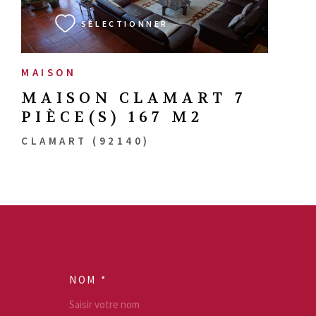
SÉLECTIONNER
MAISON
MAISON CLAMART 7
PIÈCE(S) 167 M2
CLAMART (92140)
NOM *
TRAD_MELTEM_VO