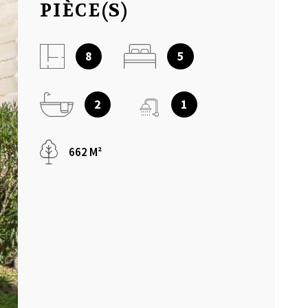
PIÈCE(S)
NOTRE AGEN
8
5
AVIS CLIENT
2
1
MON COMPT
662 M²
CONTACT