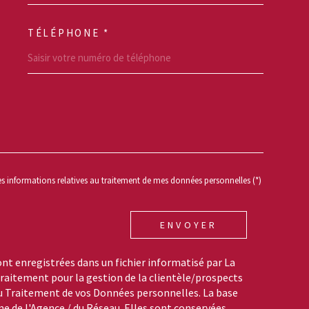
TÉLÉPHONE *
REDEMANDE
des informations relatives au traitement de mes données personnelles (*)
ENVOYER
ont enregistrées dans un fichier informatisé par La
aitement pour la gestion de la clientèle/prospects
du Traitement de vos Données personnelles. La base
me de l'Agence / du Réseau. Elles sont conservées