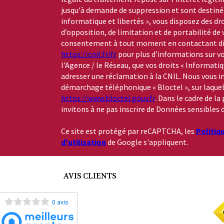
jusqu'à demande de suppression et sont destinée
informatique et libertés », vous disposez des dro
d’opposition, de limitation et de portabilité de
consentement à tout moment en contactant dire
https://cnil.fr/fr
pour plus d’informations sur vo
l'Agence / le Réseau, que vos droits « Informati
adresser une réclamation à la CNIL. Nous vous in
démarchage téléphonique « Bloctel », sur laquelle
https://www.bloctel.gouv.fr
. Dans le cadre de l
invitons à ne pas inscrire de Données sensibles d
Ce site est protégé par reCAPTCHA, les
Politiq
d'utilisation
de Google s'appliquent.
AVIS CLIENTS
0 avis