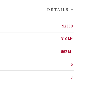
DÉTAILS +
92330
310 M²
662 M²
5
8