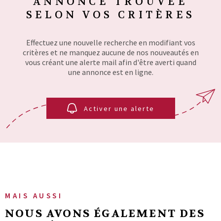
ANNONCE TROUVÉE
SURFACE
PLUS DE CRITÈRES
SELON VOS CRITÈRES
AVIS CLIENT
Pièces
RECHERCHER
PIÈCES
Effectuez une nouvelle recherche en modifiant vos
MON COMPT
critères et ne manquez aucune de nos nouveautés en
RÉFÉRENCE
vous créant une alerte mail afin d'être averti quand
une annonce est en ligne.
CONTACT
CRITÈRES
SUPPLÉMENTAIRES
Activer une alerte
Piscine
Parking
Terrasse
MAIS AUSSI
NOUS AVONS ÉGALEMENT DES