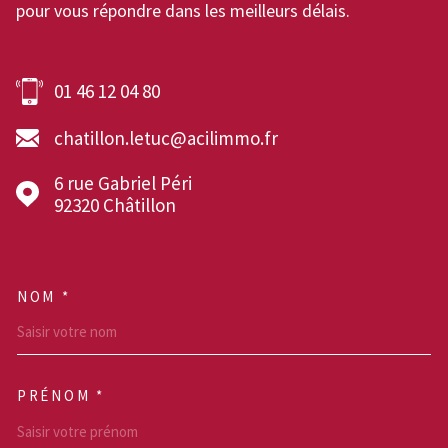
pour vous répondre dans les meilleurs délais.
01 46 12 04 80
chatillon.letuc@acilimmo.fr
6 rue Gabriel Péri
92320
Châtillon
NOM *
TRAD_MELTEM_VOSCOOR
PRÉNOM *