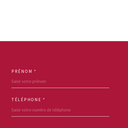
PRÉNOM *
SCOORDONNEES
TÉLÉPHONE *