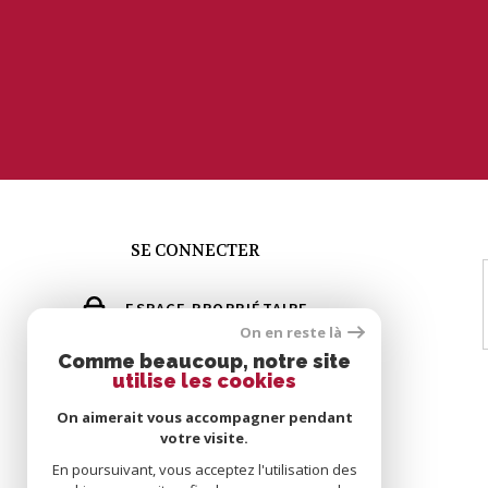
SE CONNECTER
ESPACE PROPRIÉTAIRE
On en reste là
GÉRER MES ALERTES
Comme beaucoup, notre site
utilise les cookies
GROUPE ERIC MEY
On aimerait vous accompagner pendant
votre visite.
En poursuivant, vous acceptez l'utilisation des