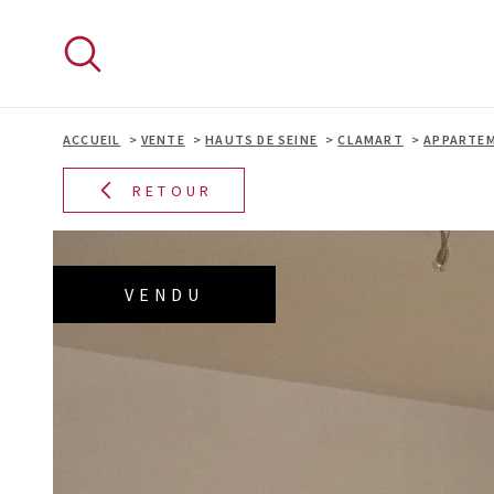
Aller
Aller
Aller
Aller
à
à
au
au
:
la
menu
contenu
recherche
principal
ACCUEIL
VENTE
HAUTS DE SEINE
CLAMART
APPARTE
RETOUR
VENDU