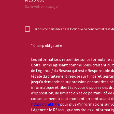
MESSAGE *
TRAD_MELTEM_VO
J'ai pris connaissance de la Politique de confidentialité et 
RÈGLEMENTATION
* Champ obligatoire
Les informations recueillies sur ce formulaire s
Boite Immo agissant comme Sous-traitant du tr
de l'Agence / du Réseau qui reste Responsable 
légale du traitement repose sur l'intérêt légiti
jusqu'à demande de suppression et sont destinée
informatique et libertés », vous disposez des dro
d’opposition, de limitation et de portabilité de
consentement à tout moment en contactant dire
https://cnil.fr/fr
pour plus d’informations sur vo
l'Agence / le Réseau, que vos droits « Informati