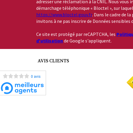
adresser une réclamation à la CNIL. Nous vous in
démarchage téléphonique « Bloctel », sur laquelle
https://www.bloctel.gouv.fr
. Dans le cadre de l
invitons à ne pas inscrire de Données sensibles d
Ce site est protégé par reCAPTCHA, les
Politiq
d'utilisation
de Google s'appliquent.
AVIS CLIENTS
0 avis