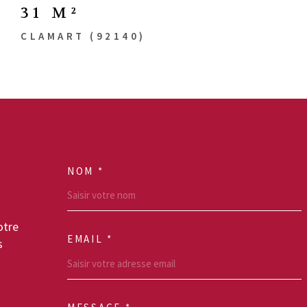
31 M²
CLAMART (92140)
NOM *
TRAD_MELTEM_VO
otre
EMAIL *
s