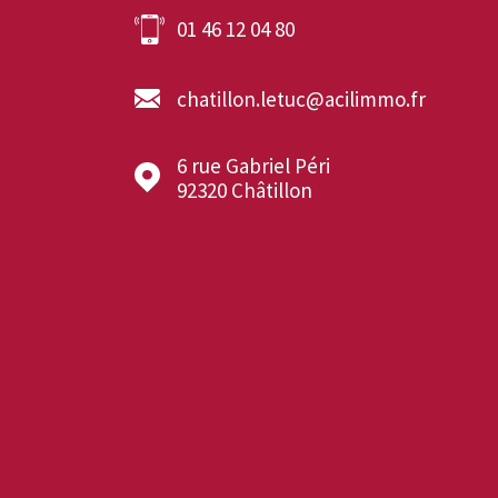
01 46 12 04 80
chatillon.letuc@acilimmo.fr
6 rue Gabriel Péri
92320
Châtillon