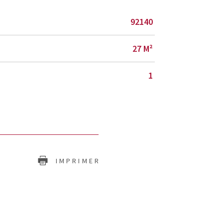
92140
27 M²
1
IMPRIMER