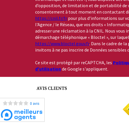
d’opposition, de limitation et de portabilité de
consentement à tout moment en contactant dire
https://cnil.fr/fr
pour plus d’informations sur vo
l'Agence / le Réseau, que vos droits « Informati
adresser une réclamation à la CNIL. Nous vous in
démarchage téléphonique « Bloctel », sur laquelle
https://www.bloctel.gouv.fr
. Dans le cadre de l
invitons à ne pas inscrire de Données sensibles d
Ce site est protégé par reCAPTCHA, les
Politiq
d'utilisation
de Google s'appliquent.
AVIS CLIENTS
0 avis