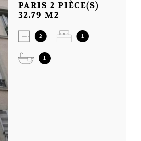
PARIS 2 PIÈCE(S)
NOTRE AGEN
32.79 M2
AVIS CLIENT
2
1
MON COMPT
1
CONTACT