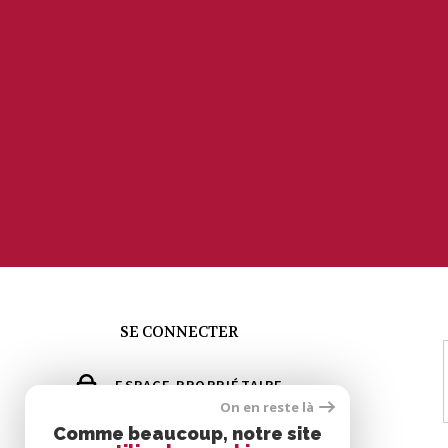
SE CONNECTER
ESPACE PROPRIÉTAIRE
On en reste là
GÉRER MES ALERTES
Comme beaucoup, notre site