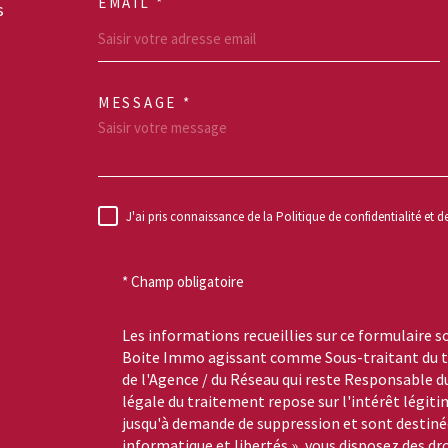
EMAIL *
s
MESSAGE *
TRAD_MELTEM_VO
J'ai pris connaissance de la Politique de confidentialité et 
RÈGLEMENTATION
* Champ obligatoire
Les informations recueillies sur ce formulaire s
Boite Immo agissant comme Sous-traitant du tr
de l'Agence / du Réseau qui reste Responsable 
légale du traitement repose sur l'intérêt légiti
jusqu'à demande de suppression et sont destinée
informatique et libertés », vous disposez des dro