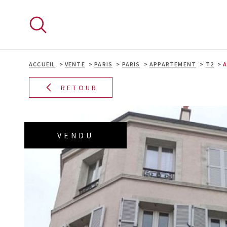
Aller
Aller
Aller
Aller
à
à
au
au
:
la
menu
contenu
recherche
principal
ACCUEIL
VENTE
PARIS
PARIS
APPARTEMENT
T2
A
RETOUR
VENDU