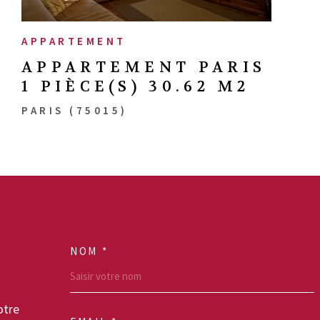
APPARTEMENT
APPARTEMENT PARIS
1 PIÈCE(S) 30.62 M2
PARIS (75015)
NOM *
TRAD_MELTEM_VO
otre