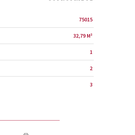
75015
32,79 M²
1
2
3