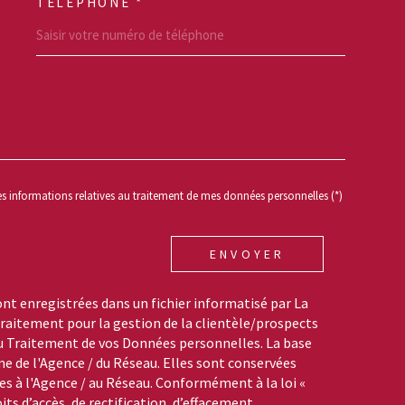
TÉLÉPHONE *
REDEMANDE
des informations relatives au traitement de mes données personnelles (*)
ENVOYER
ont enregistrées dans un fichier informatisé par La
aitement pour la gestion de la clientèle/prospects
du Traitement de vos Données personnelles. La base
me de l'Agence / du Réseau. Elles sont conservées
s à l'Agence / au Réseau. Conformément à la loi «
its d’accès, de rectification, d’effacement,