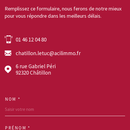
Remplissez ce formulaire, nous ferons de notre mieux
pour vous répondre dans les meilleurs délais.
01 46 12 04 80
chatillon.letuc@acilimmo.fr
6 rue Gabriel Péri
92320
Châtillon
NOM *
TRAD_MELTEM_VOSCOOR
PRÉNOM *