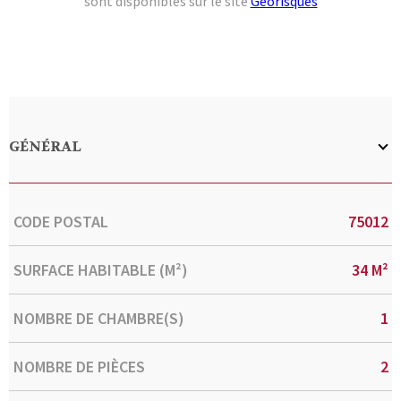
sont disponibles sur le site
Géorisques
GÉNÉRAL
Caractérisque
Valeurs
CODE POSTAL
75012
SURFACE HABITABLE (M²)
34 M²
NOMBRE DE CHAMBRE(S)
1
NOMBRE DE PIÈCES
2