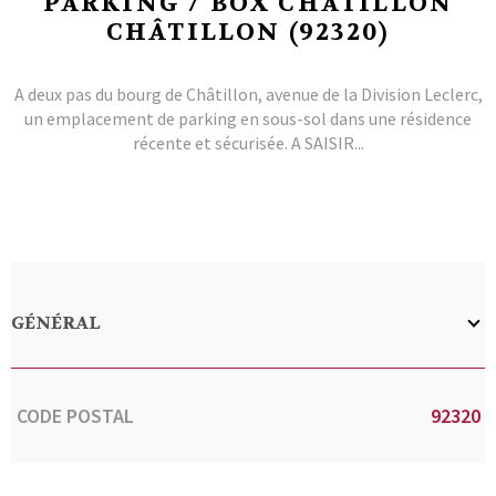
PARKING / BOX CHATILLON
CHÂTILLON (92320)
A deux pas du bourg de Châtillon, avenue de la Division Leclerc,
un emplacement de parking en sous-sol dans une résidence
récente et sécurisée. A SAISIR...
GÉNÉRAL
Caractérisque
Valeurs
CODE POSTAL
92320