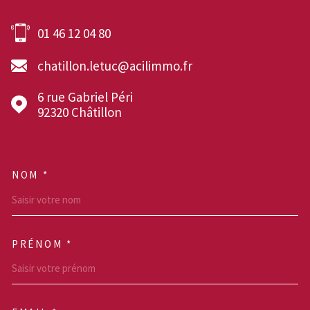
01 46 12 04 80
chatillon.letuc@acilimmo.fr
6 rue Gabriel Péri
92320
Châtillon
NOM *
TRAD_MELTEM_VOSCOOR
PRÉNOM *