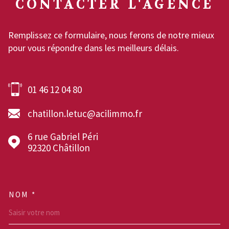
CONTACTER
L'AGENCE
Remplissez ce formulaire, nous ferons de notre mieux
pour vous répondre dans les meilleurs délais.
01 46 12 04 80
chatillon.letuc@acilimmo.fr
6 rue Gabriel Péri
92320
Châtillon
NOM *
TRAD_MELTEM_VOSCOOR