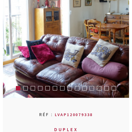
RECHERCHER
AVIS CLIENT
MON COMPT
CONTACT
RÉF :
LVAP120079338
DUPLEX