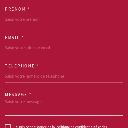
PRÉNOM *
EMAIL *
TÉLÉPHONE *
MESSAGE *
TRAD_MELTEM_VOREDEM
J'ai pris connaissance de la Politique de confidentialité et des