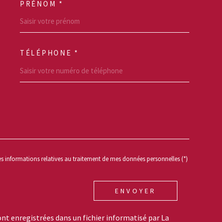
PRÉNOM *
SCOORDONNEES
TÉLÉPHONE *
REDEMANDE
des informations relatives au traitement de mes données personnelles (*)
ENVOYER
ont enregistrées dans un fichier informatisé par La