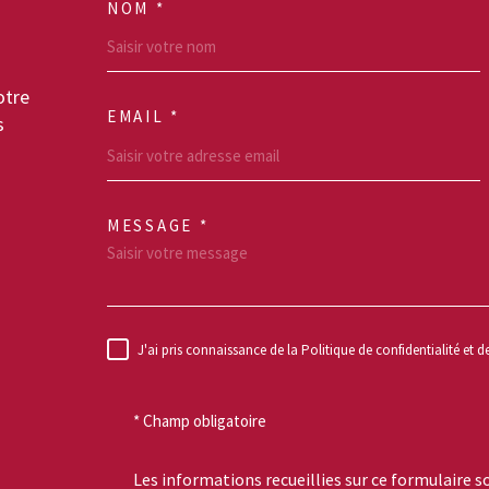
NOM *
TRAD_MELTEM_VO
otre
EMAIL *
s
MESSAGE *
TRAD_MELTEM_VO
J'ai pris connaissance de la Politique de confidentialité et 
RÈGLEMENTATION
* Champ obligatoire
Les informations recueillies sur ce formulaire s