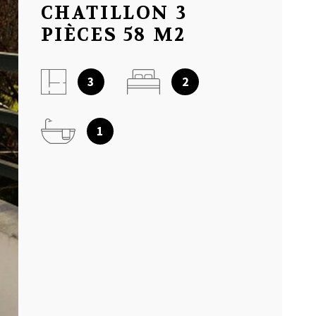
CHATILLON 3
NOTRE AGEN
PIÈCES 58 M2
AVIS CLIENT
3
2
MON COMPT
1
CONTACT