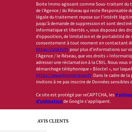
Boite Immo agissant comme Sous-traitant du tr
de l'Agence / du Réseau qui reste Responsable 
légale du traitement repose sur l'intérêt légiti
jusqu'à demande de suppression et sont destinée
informatique et libertés », vous disposez des dro
d’opposition, de limitation et de portabilité de
consentement à tout moment en contactant dire
https://cnil.fr/fr
pour plus d’informations sur vo
l'Agence / le Réseau, que vos droits « Informati
adresser une réclamation à la CNIL. Nous vous in
démarchage téléphonique « Bloctel », sur laquelle
https://www.bloctel.gouv.fr
. Dans le cadre de l
invitons à ne pas inscrire de Données sensibles d
Ce site est protégé par reCAPTCHA, les
Politiq
d'utilisation
de Google s'appliquent.
AVIS CLIENTS