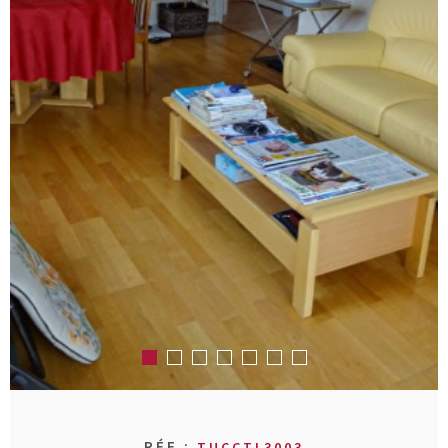
RECHERCHER
AVIS CLIENT
MON COMPT
CONTACT
RÉF :
TUCCTL3003