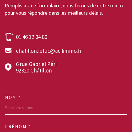
Remplissez ce formulaire, nous ferons de notre mieux
pour vous répondre dans les meilleurs délais.
01 46 12 04 80
chatillon.letuc@acilimmo.fr
6 rue Gabriel Péri
92320
Châtillon
NOM *
TRAD_MELTEM_VOSCOOR
PRÉNOM *