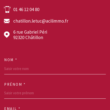
01 46 12 04 80
chatillon.letuc@acilimmo.fr
6 rue Gabriel Péri
92320
Châtillon
NOM *
TRAD_MELTEM_VOSCOOR
PRÉNOM *
EMAIL *