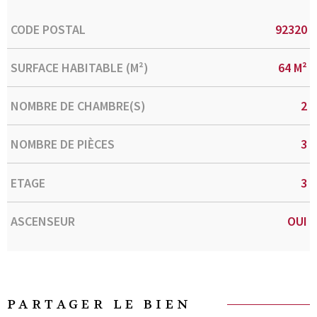
Caractérisque
Valeurs
CODE POSTAL
92320
SURFACE HABITABLE (M²)
64 M²
NOMBRE DE CHAMBRE(S)
2
NOMBRE DE PIÈCES
3
ETAGE
3
ASCENSEUR
OUI
PARTAGER LE BIEN