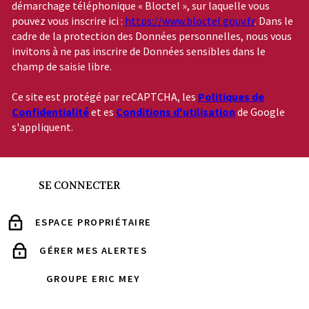
démarchage téléphonique « Bloctel », sur laquelle vous
pouvez vous inscrire ici :
https://www.bloctel.gouv.fr
. Dans le
cadre de la protection des Données personnelles, nous vous
invitons à ne pas inscrire de Données sensibles dans le
champ de saisie libre.
Ce site est protégé par reCAPTCHA, les
Politiques de
Confidentialité
et es
Conditions d'utilisation
de Google
s'appliquent.
SE CONNECTER
ESPACE PROPRIÉTAIRE
GÉRER MES ALERTES
GROUPE ERIC MEY