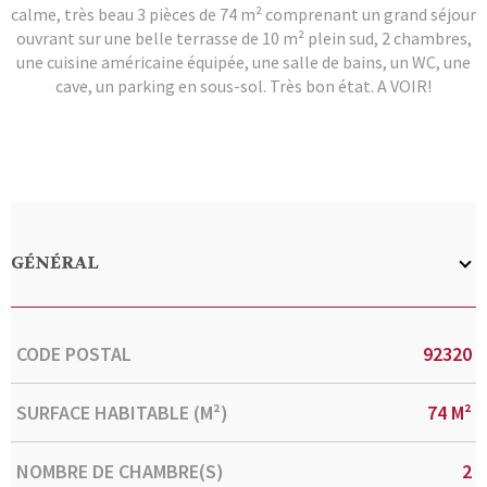
calme, très beau 3 pièces de 74 m² comprenant un grand séjour
ouvrant sur une belle terrasse de 10 m² plein sud, 2 chambres,
une cuisine américaine équipée, une salle de bains, un WC, une
cave, un parking en sous-sol. Très bon état. A VOIR!
GÉNÉRAL
Caractérisque
Valeurs
CODE POSTAL
92320
SURFACE HABITABLE (M²)
74 M²
NOMBRE DE CHAMBRE(S)
2