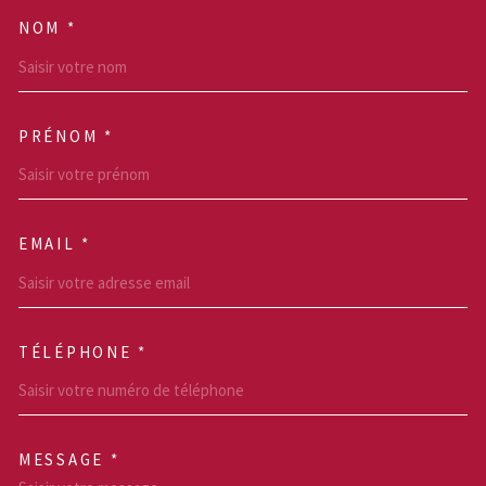
NOM *
TRAD_MELTEM_VOSCOOR
PRÉNOM *
EMAIL *
TÉLÉPHONE *
MESSAGE *
TRAD_MELTEM_VOREDEM