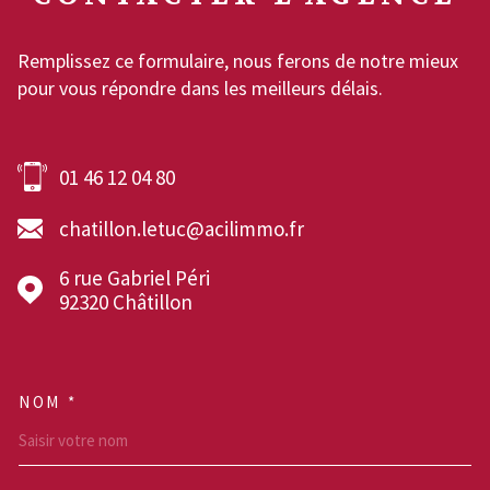
Remplissez ce formulaire, nous ferons de notre mieux
pour vous répondre dans les meilleurs délais.
01 46 12 04 80
chatillon.letuc@acilimmo.fr
6 rue Gabriel Péri
92320
Châtillon
NOM *
TRAD_MELTEM_VOSCOOR