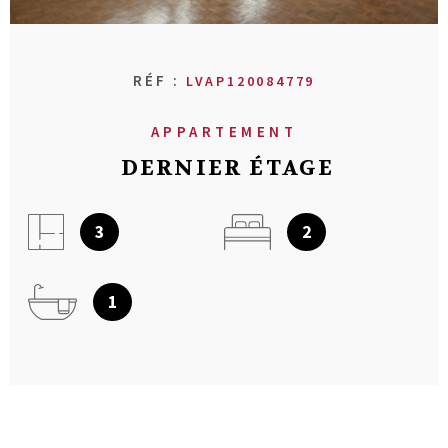
RECHERCHER
AVIS CLIENT
RÉF :
LVAP120084779
MON COMPT
APPARTEMENT
CONTACT
DERNIER ÉTAGE
3
2
1