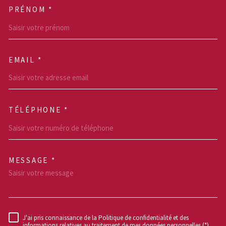
PRÉNOM *
EMAIL *
TÉLÉPHONE *
MESSAGE *
TRAD_MELTEM_VOREDEM
J'ai pris connaissance de la Politique de confidentialité et des
RÈGLEMENTATION
informations relatives au traitement de mes données personnelles (*)