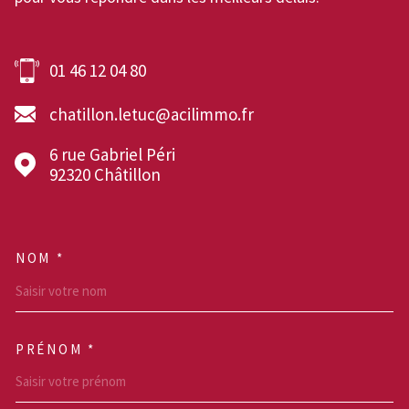
01 46 12 04 80
chatillon.letuc@acilimmo.fr
6 rue Gabriel Péri
92320
Châtillon
NOM *
TRAD_MELTEM_VOSCOOR
PRÉNOM *