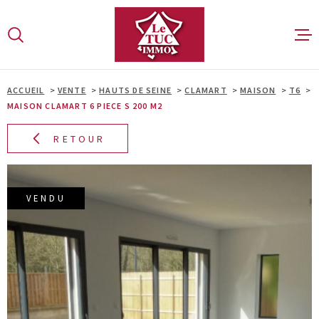
Aller
Aller
Aller
Aller
à
à
au
au
:
la
menu
contenu
VOTRE
recherche
principal
RECHERCHE
ACCUEIL
VENTE
HAUTS DE SEINE
CLAMART
MAISON
T6
FAIRE ESTI
MAISON CLAMART 6 PIECE S 200 M2
TYPE
RETOUR
ACHETER
D'OFFRE
ACHETER
TYPE
VENDRE
DE
TYPE DE BIEN
VENDU
BIEN
VILLE
LOUER
FAIRE GÉRE
Budget
BUDGET
NOTRE AGE